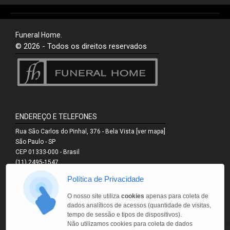
Funeral Home.
© 2026 - Todos os direitos reservados
ENDEREÇO E TELEFONES
Rua São Carlos do Pinhal, 376 - Bela Vista
[ver mapa]
São Paulo - SP
CEP 01333-000 - Brasil
(11) 2495-1547
(11) 3251-0546
Política de Privacidade
(11) 3251-0544
(11) 9.6853-5137
O nosso site utiliza
cookies
apenas para coleta de
WhatsApp
dados analíticos de acessos (quantidade de visitas,
1
tempo de sessão e tipos de dispositivos).
Não utilizamos cookies para coleta de dados