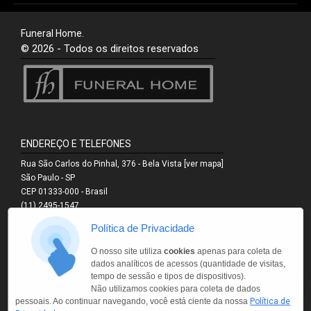
Funeral Home.
© 2026 - Todos os direitos reservados
ENDEREÇO E TELEFONES
Rua São Carlos do Pinhal, 376 - Bela Vista
[ver mapa]
São Paulo - SP
CEP 01333-000 - Brasil
(11) 2495-1547
(11) 3251-0546
Política de Privacidade
(11) 3251-0544
(11) 9.6853-5137
O nosso site utiliza
cookies
apenas para coleta de
WhatsApp
dados analíticos de acessos (quantidade de visitas,
1
tempo de sessão e tipos de dispositivos).
Não utilizamos cookies para coleta de dados
pessoais. Ao continuar navegando, você está ciente da nossa
Política de
REDES SOCIAS