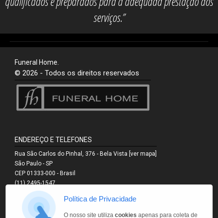
qualificados e preparados para a adequada prestação dos
serviços.”
Funeral Home.
© 2026 - Todos os direitos reservados
ENDEREÇO E TELEFONES
Rua São Carlos do Pinhal, 376 - Bela Vista
[ver mapa]
São Paulo - SP
CEP 01333-000 - Brasil
(11) 2495-1547
(11) 3251-0546
Política de Privacidade
(11) 3251-0544
(11) 9.6853-5137
O nosso site utiliza
cookies
apenas para coleta de